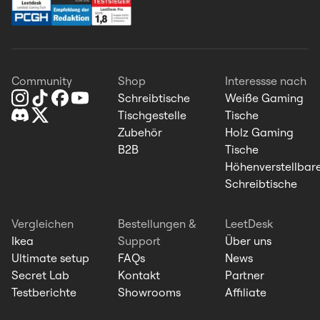
Community
Shop
Interessse nach
Schreibtische
Weiße Gaming
Tischgestelle
Tische
Zubehör
Holz Gaming
B2B
Tische
Höhenverstellbar
Schreibtische
Vergleichen
Bestellungen &
LeetDesk
Ikea
Support
Über uns
Ultimate setup
FAQs
News
Secret Lab
Kontakt
Partner
Testberichte
Showrooms
Affiliate