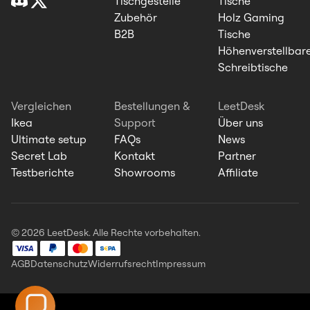
Tischgestelle
Tische
Zubehör
Holz Gaming
B2B
Tische
Höhenverstellbar
Schreibtische
Vergleichen
Bestellungen &
LeetDesk
Ikea
Support
Über uns
Ultimate setup
FAQs
News
Secret Lab
Kontakt
Partner
Testberichte
Showrooms
Affiliate
© 2026 LeetDesk. Alle Rechte vorbehalten.
AGB
Datenschutz
Widerrufsrecht
Impressum