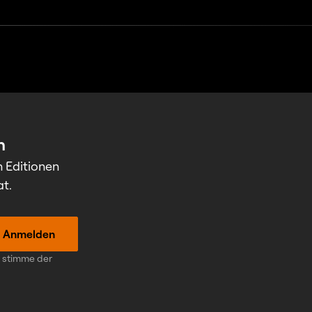
n
n Editionen
at.
Anmelden
h stimme der