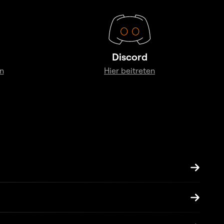
Discord
n
Hier beitreten