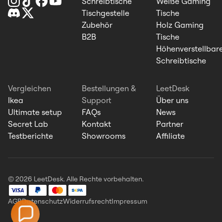
Schreibtische
Weiße Gaming
Tischgestelle
Tische
Zubehör
Holz Gaming
B2B
Tische
Höhenverstellbar
Schreibtische
Vergleichen
Bestellungen &
LeetDesk
Ikea
Support
Über uns
Ultimate setup
FAQs
News
Secret Lab
Kontakt
Partner
Testberichte
Showrooms
Affiliate
© 2026 LeetDesk. Alle Rechte vorbehalten.
AGB
Datenschutz
Widerrufsrecht
Impressum