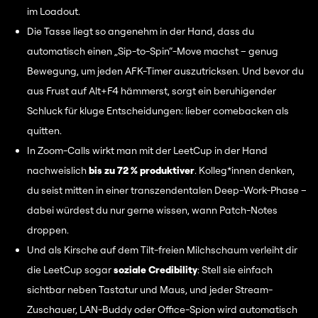
im Loadout.
Die Tasse liegt so angenehm in der Hand, dass du
automatisch einen „Sip-to-Spin“-Move machst – genug
Bewegung, um jeden AFK-Timer auszutricksen. Und bevor du
aus Frust auf Alt+F4 hämmerst, sorgt ein beruhigender
Schluck für kluge Entscheidungen: lieber comebacken als
quitten.
In Zoom-Calls wirkt man mit der LeetCup in der Hand
nachweislich
bis zu 72 % produktiver
. Kolleg*innen denken,
du seist mitten in einer transzendentalen Deep-Work-Phase –
dabei würdest du nur gerne wissen, wann Patch-Notes
droppen.
Und als Kirsche auf dem Tilt-freien Milchschaum verleiht dir
die LeetCup sogar
soziale Credibility
: Stell sie einfach
sichtbar neben Tastatur und Maus, und jeder Stream-
Zuschauer, LAN-Buddy oder Office-Spion wird automatisch