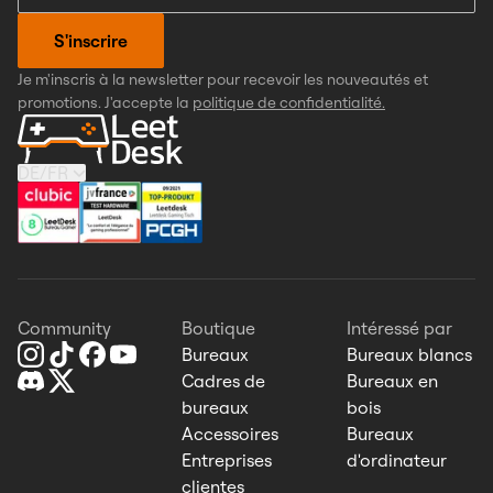
S'inscrire
Je m'inscris à la newsletter pour recevoir les nouveautés et
promotions. J'accepte la
politique de confidentialité.
DE
/
FR
Community
Boutique
Intéressé par
Bureaux
Bureaux blancs
Cadres de
Bureaux en
bureaux
bois
Accessoires
Bureaux
Entreprises
d'ordinateur
clientes