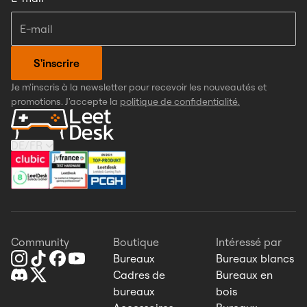
S'inscrire
Je m'inscris à la newsletter pour recevoir les nouveautés et
promotions. J'accepte la
politique de confidentialité.
DE
/
FR
Community
Boutique
Intéressé par
Bureaux
Bureaux blancs
Cadres de
Bureaux en
bureaux
bois