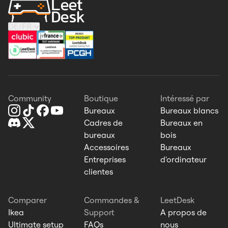
DE
/
FR
Community
Boutique
Intéressé par
Bureaux
Bureaux blancs
Cadres de
Bureaux en
bureaux
bois
Accessoires
Bureaux
Entreprises
d'ordinateur
clientes
Comparer
Commandes &
LeetDesk
Ikea
Support
A propos de
Ultimate setup
FAQs
nous